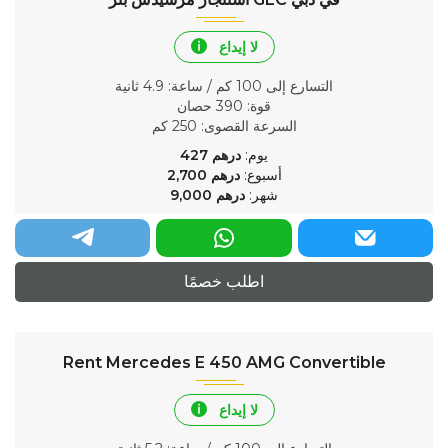
لا إيداع
التسارع إلى 100 كم / ساعة
: 4.9 ثانية
قوة
: 390 حصان
السرعة القصوى
: 250 كم
يوم:
درهم
427
أسبوع:
درهم
2,700
شهر:
درهم
9,000
اطلب خصمًا
Rent Mercedes E 450 AMG Convertible
لا إيداع