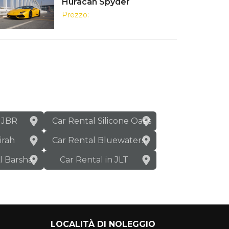
Huracan Spyder
Prezzo:
n JBR
Car Rental Silicone Oasis
irah
Car Rental Bluewaters
Al Barsha
Car Rental in JLT
LOCALITÀ DI NOLEGGIO