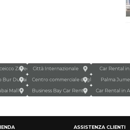
sceicco Zayed
Città Internazionale
Car Rental i
o Bur Dubai
Centro commerciale degli Emirati
Palma Jume
bai Mall
Business Bay Car Rental
Car Rental in 
ZIENDA
ASSISTENZA CLIENTI