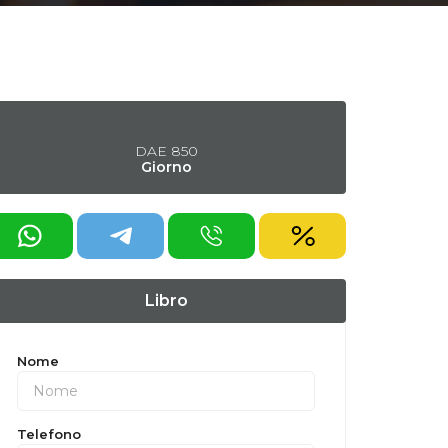
DAE
850
Giorno
ichiedi uno sconto
Libro
Nome
Telefono