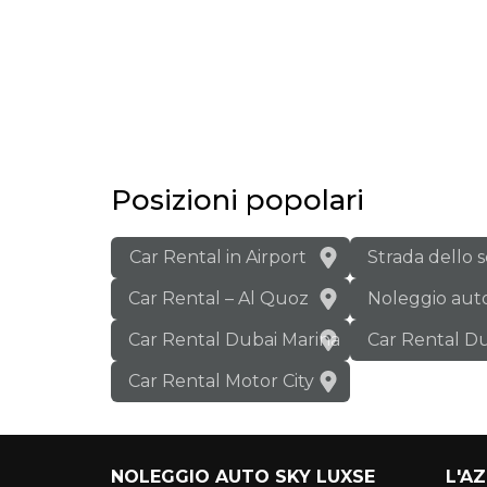
Posizioni popolari
Car Rental in Airport
Strada dello 
Car Rental – Al Quoz
Noleggio aut
Car Rental Dubai Marina
Car Rental Du
Car Rental Motor City
NOLEGGIO AUTO SKY LUXSE
L'A