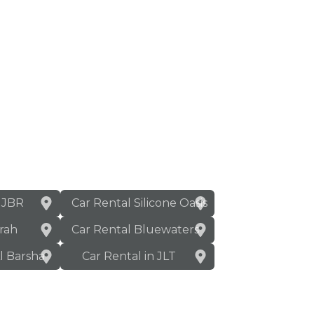
n JBR
Car Rental Silicone Oasis
rah
Car Rental Bluewaters
Al Barsha
Car Rental in JLT