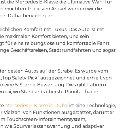
t die Mercedes E-Klasse die ultimative Wahl für
en möchten. In diesem Artikel werden wir die
se in Dubai hervorheben.
ichlichen Komfort mit Luxus. Das Auto ist mit
ie maximalen Komfort bieten, und sein
gt für eine reibungslose und komfortable Fahrt.
ange Geschäftsreisen, Stadtrundfahrten und sogar
 der besten Autos auf der Straße. Es wurde vom
s „Top Safety Pick“ ausgezeichnet und erhielt von
on eine 5-Sterne-Bewertung. Dies gibt Fahrern
Dubai, wo Standards oberste Priorität haben.
ete
Mercedes E-Klasse in Dubai
ist eine Technologie,
ner Vielzahl von Funktionen ausgestattet, darunter
em Touchscreen-Infotainmentsystem,
onen wie Spurverlassenswarnung und adaptiver