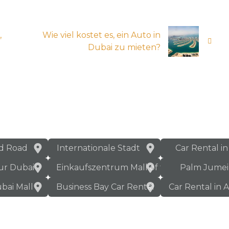
,
Wie viel kostet es, ein Auto in
Dubai zu mieten?
d Road
Internationale Stadt
Car Rental i
ur Dubai
Einkaufszentrum Mall of the Emirates
Palm Jumei
bai Mall
Business Bay Car Rental
Car Rental in 