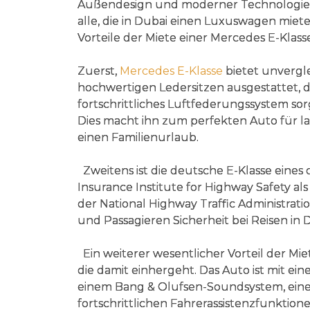
Außendesign und moderner Technologie is
alle, die in Dubai einen Luxuswagen miet
Vorteile der Miete einer Mercedes E-Klas
Zuerst,
Mercedes E-Klasse
bietet unvergle
hochwertigen Ledersitzen ausgestattet, d
fortschrittliches Luftfederungssystem sor
Dies macht ihn zum perfekten Auto für l
einen Familienurlaub.
Zweitens ist die deutsche E-Klasse eines
Insurance Institute for Highway Safety al
der National Highway Traffic Administrati
und Passagieren Sicherheit bei Reisen in 
Ein weiterer wesentlicher Vorteil der Mi
die damit einhergeht. Das Auto ist mit ei
einem Bang & Olufsen-Soundsystem, ein
fortschrittlichen Fahrerassistenzfunkti