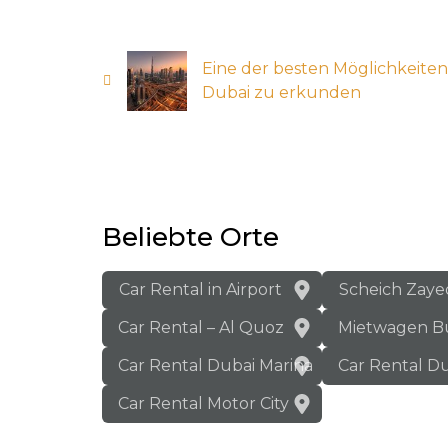
Eine der besten Möglichkeiten
Dubai zu erkunden
Beliebte Orte
Car Rental in Airport
Scheich Zaye
Car Rental – Al Quoz
Mietwagen B
Car Rental Dubai Marina
Car Rental Du
Car Rental Motor City